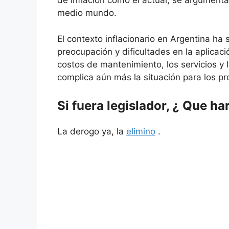
de inflación como el actual, se argumenta
medio mundo.
El contexto inflacionario en Argentina ha
preocupación y dificultades en la aplicació
costos de mantenimiento, los servicios y 
complica aún más la situación para los pro
Si fuera legislador, ¿ Que har
La derogo ya, la
elimino
.
La ley de alquileres de Argentina, imple
y debates en relación a su impacto y apli
ha sido un desastre y ha complicado la 
de la inflación actual.
Es importante destacar que la ley de alqui