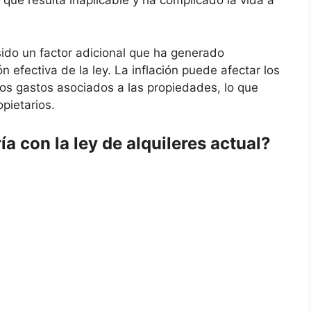
 que resulta inaplicable y ha complicado la vida a
 sido un factor adicional que ha generado
n efectiva de la ley. La inflación puede afectar los
los gastos asociados a las propiedades, lo que
pietarios.
ía con la ley de alquileres actual?
mentada en 2020, ha generado diversas opiniones
cabilidad. Algunas personas consideran que la ley
vida a medio mundo, especialmente en el contexto
leres introdujo cambios significativos en el marco