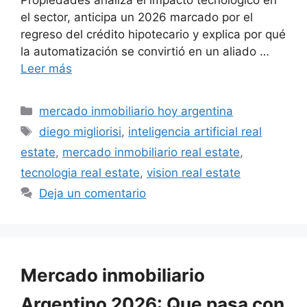
Propiedades analiza el impacto tecnológico en
el sector, anticipa un 2026 marcado por el
regreso del crédito hipotecario y explica por qué
la automatización se convirtió en un aliado …
Leer más
Categorías
mercado inmobiliario hoy argentina
Etiquetas
diego migliorisi
,
inteligencia artificial real
estate
,
mercado inmobiliario real estate
,
tecnologia real estate
,
vision real estate
Deja un comentario
Mercado inmobiliario
Argentino 2026: Que pasa con