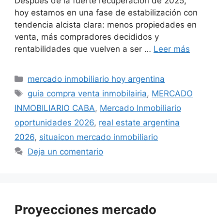
Después de la fuerte recuperación de 2025,
hoy estamos en una fase de estabilización con
tendencia alcista clara: menos propiedades en
venta, más compradores decididos y
rentabilidades que vuelven a ser …
Leer más
Categorías
mercado inmobiliario hoy argentina
Etiquetas
guia compra venta inmobilairia
,
MERCADO
INMOBILIARIO CABA
,
Mercado Inmobiliario
oportunidades 2026
,
real estate argentina
2026
,
situaicon mercado inmobiliario
Deja un comentario
Proyecciones mercado