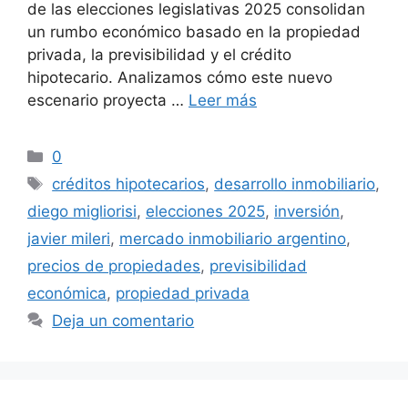
de las elecciones legislativas 2025 consolidan
un rumbo económico basado en la propiedad
privada, la previsibilidad y el crédito
hipotecario. Analizamos cómo este nuevo
escenario proyecta …
Leer más
Categorías
0
Etiquetas
créditos hipotecarios
,
desarrollo inmobiliario
,
diego migliorisi
,
elecciones 2025
,
inversión
,
javier mileri
,
mercado inmobiliario argentino
,
precios de propiedades
,
previsibilidad
económica
,
propiedad privada
Deja un comentario