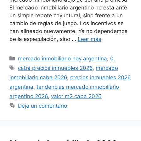
El mercado inmobiliario argentino no está ante
un simple rebote coyuntural, sino frente a un
cambio de reglas de juego. Los incentivos se
han alineado nuevamente. Ya no dependemos
de la especulación, sino …
Leer más
Categorías
mercado inmobiliario hoy argentina
,
0
Etiquetas
caba precios inmuebles 2026
,
mercado
inmobiliario caba 2026
,
precios inmuebles 2026
argentina
,
tendencias mercado inmobiliario
argentino 2026
,
valor m2 caba 2026
Deja un comentario