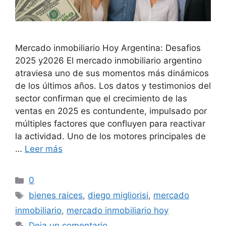
Mercado inmobiliario Hoy Argentina: Desafios
2025 y2026 El mercado inmobiliario argentino
atraviesa uno de sus momentos más dinámicos
de los últimos años. Los datos y testimonios del
sector confirman que el crecimiento de las
ventas en 2025 es contundente, impulsado por
múltiples factores que confluyen para reactivar
la actividad. Uno de los motores principales de
…
Leer más
Categorías
0
Etiquetas
bienes raices
,
diego migliorisi
,
mercado
inmobiliario
,
mercado inmobiliario hoy
Deja un comentario