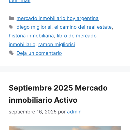
Leer más
Categorías
mercado inmobiliario hoy argentina
Etiquetas
diego migliorisi
,
el camino del real estate
,
historia inmobiliaria
,
libro de mercado
inmobiliario
,
ramon migliorisi
Deja un comentario
Septiembre 2025 Mercado
inmobiliario Activo
septiembre 16, 2025
por
admin