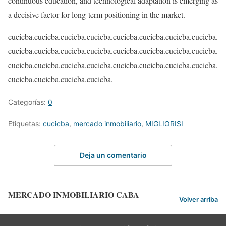
continuous education, and technological adaptation is emerging as
a decisive factor for long-term positioning in the market.
cucicba.cucicba.cucicba.cucicba.cucicba.cucicba.cucicba.cucicba.
cucicba.cucicba.cucicba.cucicba.cucicba.cucicba.cucicba.cucicba.
cucicba.cucicba.cucicba.cucicba.cucicba.cucicba.cucicba.cucicba.
cucicba.cucicba.cucicba.cucicba.
Categorías:
0
Etiquetas:
cucicba
,
mercado inmobiliario
,
MIGLIORISI
Deja un comentario
MERCADO INMOBILIARIO CABA
Volver arriba