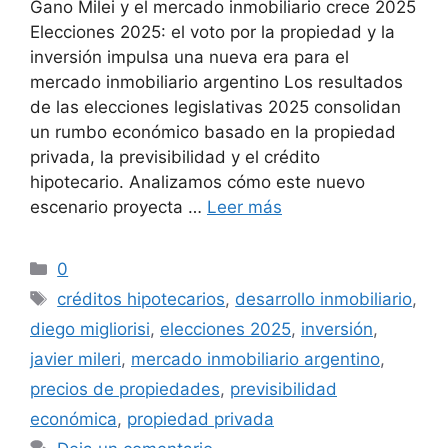
Gano Milei y el mercado inmobiliario crece 2025
Elecciones 2025: el voto por la propiedad y la
inversión impulsa una nueva era para el
mercado inmobiliario argentino Los resultados
de las elecciones legislativas 2025 consolidan
un rumbo económico basado en la propiedad
privada, la previsibilidad y el crédito
hipotecario. Analizamos cómo este nuevo
escenario proyecta …
Leer más
Categorías
0
Etiquetas
créditos hipotecarios
,
desarrollo inmobiliario
,
diego migliorisi
,
elecciones 2025
,
inversión
,
javier mileri
,
mercado inmobiliario argentino
,
precios de propiedades
,
previsibilidad
económica
,
propiedad privada