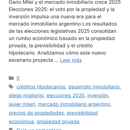
Gano Milei y el mercado inmobiliario crece 2025
Elecciones 2025: el voto por la propiedad y la
inversión impulsa una nueva era para el
mercado inmobiliario argentino Los resultados
de las elecciones legislativas 2025 consolidan
un rumbo económico basado en la propiedad
privada, la previsibilidad y el crédito
hipotecario. Analizamos cómo este nuevo
escenario proyecta …
Leer más
Categorías
0
Etiquetas
créditos hipotecarios
,
desarrollo inmobiliario
,
diego migliorisi
,
elecciones 2025
,
inversión
,
javier mileri
,
mercado inmobiliario argentino
,
precios de propiedades
,
previsibilidad
económica
,
propiedad privada