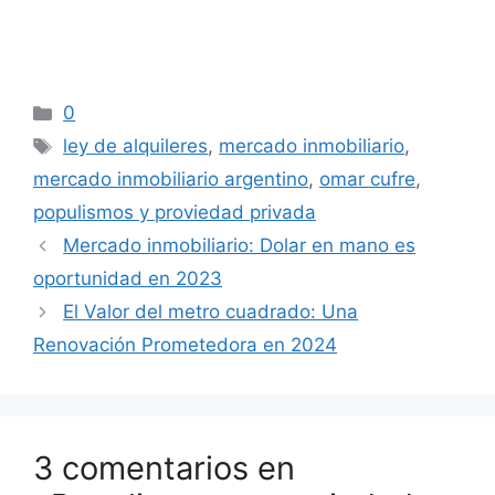
21.OMar Cufre.omar cufre. Populismos y
propiedad privada: una amenaza en le siglo 21.
Categorías
0
Etiquetas
ley de alquileres
,
mercado inmobiliario
,
mercado inmobiliario argentino
,
omar cufre
,
populismos y proviedad privada
Mercado inmobiliario: Dolar en mano es
oportunidad en 2023
El Valor del metro cuadrado: Una
Renovación Prometedora en 2024
3 comentarios en