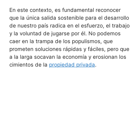
En este contexto, es fundamental reconocer
que la única salida sostenible para el desarrollo
de nuestro país radica en el esfuerzo, el trabajo
y la voluntad de jugarse por él. No podemos
caer en la trampa de los populismos, que
prometen soluciones rápidas y fáciles, pero que
a la larga socavan la economía y erosionan los
cimientos de la
propiedad privada
.
El Dr. José Luis Espert, conocido como Milei, es
un economista y referente del liberalismo en
Argentina. En relación a la propiedad privada,
Milei defiende fervientemente su importancia
como uno de los pilares fundamentales de una
sociedad libre y próspera.
Milei propone garantizar y proteger la propiedad