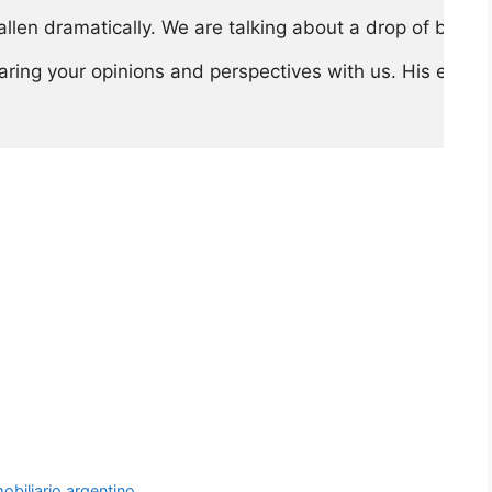
allen dramatically. We are talking about a drop of betw
ring your opinions and perspectives with us. His experien
ABA: Entrevista a Guillermo Doval.Elecciones
ista a Guillermo Doval.Elecciones 2023 y
 Guillermo Doval.Elecciones 2023 y mercado
 Doval.Elecciones 2023 y mercado inmobiliario
ciones 2023 y mercado inmobiliario CABA:
2023 y mercado inmobiliario CABA: Entrevista a
o inmobiliario CABA: Entrevista a Guillermo Doval
biliario argentino