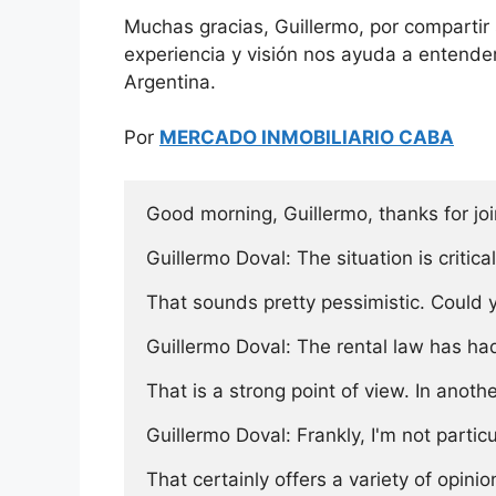
Muchas gracias, Guillermo, por compartir
experiencia y visión nos ayuda a entender
Argentina.
Por
MERCADO INMOBILIARIO CABA
Good morning, Guillermo, thanks for join
Guillermo Doval: The situation is critica
That sounds pretty pessimistic. Could yo
Guillermo Doval: The rental law has had
That is a strong point of view. In anot
Guillermo Doval: Frankly, I'm not partic
That certainly offers a variety of opini