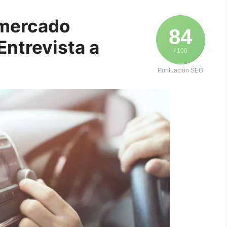
 mercado
84
Entrevista a
/ 100
Puntuación SEO