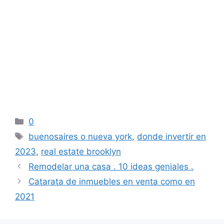
buenos aires o nueva york
buenos aires o nueva york
buenos aires o nueva york
buenos aires o nueva york
Categorías
0
Etiquetas
buenosaires o nueva york
,
donde invertir en
2023
,
real estate brooklyn
Remodelar una casa . 10 ideas geniales .
Catarata de inmuebles en venta como en
2021