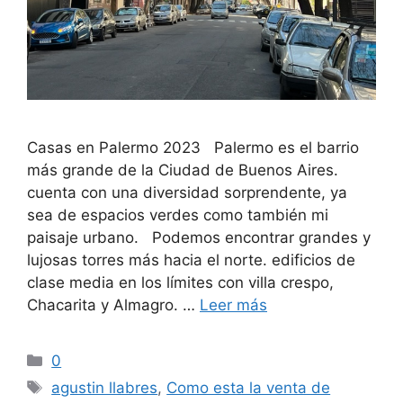
Casas en Palermo 2023 Palermo es el barrio
más grande de la Ciudad de Buenos Aires.
cuenta con una diversidad sorprendente, ya
sea de espacios verdes como también mi
paisaje urbano. Podemos encontrar grandes y
lujosas torres más hacia el norte. edificios de
clase media en los límites con villa crespo,
Chacarita y Almagro. …
Leer más
Categorías
0
Etiquetas
agustin llabres
,
Como esta la venta de