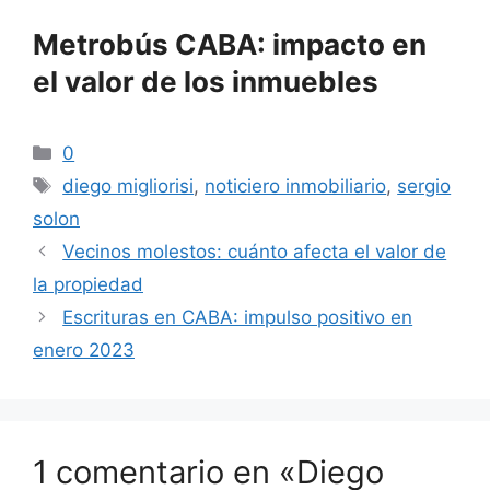
Metrobús CABA: impacto en
el valor de los inmuebles
Categorías
0
Etiquetas
diego migliorisi
,
noticiero inmobiliario
,
sergio
solon
Vecinos molestos: cuánto afecta el valor de
la propiedad
Escrituras en CABA: impulso positivo en
enero 2023
1 comentario en «Diego