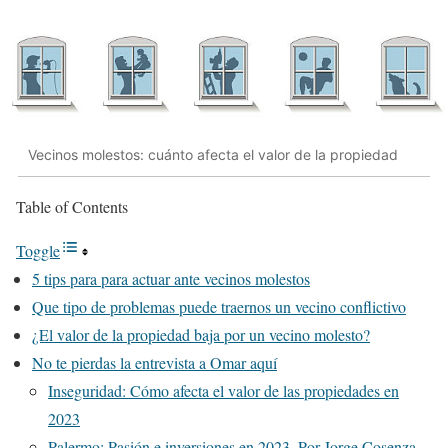
Vecinos molestos: cuánto afecta el valor de la propiedad
Table of Contents
Toggle
5 tips para para actuar ante vecinos molestos
Que tipo de problemas puede traernos un vecino conflictivo
¿El valor de la propiedad baja por un vecino molesto?
No te pierdas la entrevista a Omar aquí
Inseguridad: Cómo afecta el valor de las propiedades en
2023
Palermo: Pasión e inversiones en 2023. Por Jorge Cosenza